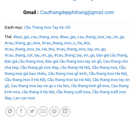
Gmail :
Cauthangdepphihung@gmail.com
Danh mục:
Cầu Thang Inox Tay Vịn Gỗ
Thẻ:
#bao_gia_cau_thang_inox
,
#bao_gia_cau_thang_inox_tay_vin_go
,
#cau_thang_go_inox
,
#cau_thang_inox_o_Ha_Noi
,
#cau_thang_inox_tai_Ha_Noi
,
#cau_thang_inox_tay_vin_go
,
#cau_thang_sat_tay_vin_go
,
#cau_thang_tay_vin_go
,
báo giá cầu thang
,
Báo giá cầu thang inox
,
Báo giá cầu thang inox tay vịn gỗ
,
Cau thang cho
nha hep
,
Cầu thang gỗ inox đẹp
,
cầu thang Hà Nội
,
Cầu thang inox
,
Cầu
thang inox giá bao nhiêu
,
Cầu thang inox gỗ kính
,
Cầu thang inox Hà Nội
,
Cầu thang inox ở Hà Nội
,
Cầu thang inox tại Hà Nội
,
Cầu thang inox tay vịn
gỗ
,
Cau thang inox tay vin go o Ha Noi
,
cầu thang kính gỗ inox
,
Cau thang
kinh inox
,
cầu thang ở Hà Nội
,
Cầu thang suốt inox
,
Cầu thang suốt inox
đẹp
,
Lan can inox