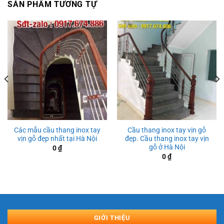
SẢN PHẨM TƯƠNG TỰ
Các mẫu cầu thang inox tay
Cầu thang inox tay vịn gỗ
vịn gỗ đẹp nhất tại Hà Nội
đẹp. Cầu thang inox tay vịn
gỗ ở Hà Nội
0
₫
0
₫
GIỚI THIỆU