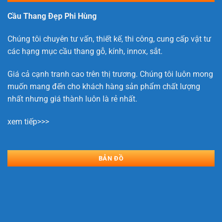
Cầu Thang Đẹp Phi Hùng
Chúng tôi chuyên tư vấn, thiết kế, thi công, cung cấp vật tư
các hạng mục cầu thang gỗ, kính, innox, sắt.
Giá cả cạnh tranh cao trên thị trương. Chúng tôi luôn mong
muốn mang đến cho khách hàng sản phẩm chất lượng
nhất nhưng giá thành luôn là rẻ nhất.
xem tiếp>>>
BẢN ĐỒ