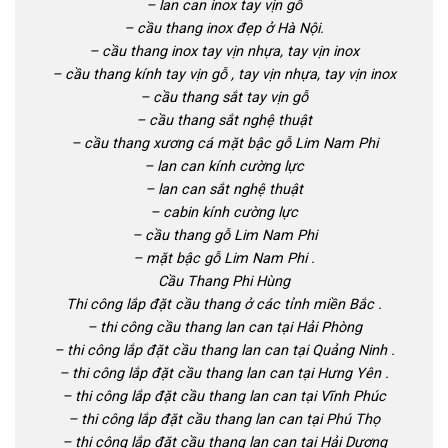
– lan can inox tay vịn gỗ
– cầu thang inox đẹp ở Hà Nội.
– cầu thang inox tay vịn nhựa, tay vịn inox
– cầu thang kính tay vịn gỗ , tay vịn nhựa, tay vịn inox
– cầu thang sắt tay vịn gỗ
– cầu thang sắt nghệ thuật
– cầu thang xương cá mặt bậc gỗ Lim Nam Phi
– lan can kính cường lực
– lan can sắt nghệ thuật
– cabin kính cường lực
– cầu thang gỗ Lim Nam Phi
– mặt bậc gỗ Lim Nam Phi .
Cầu Thang Phi Hùng
Thi công lắp đặt cầu thang ở các tỉnh miền Bắc .
– thi công cầu thang lan can tại Hải Phòng
– thi công lắp đặt cầu thang lan can tại Quảng Ninh .
– thi công lắp đặt cầu thang lan can tại Hưng Yên .
– thi công lắp đặt cầu thang lan can tại Vĩnh Phúc
– thi công lắp đặt cầu thang lan can tại Phú Thọ
– thi công lắp đặt cầu thang lan can tại Hải Dương