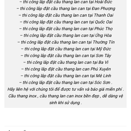
– thi công lắp đặt cầu thang lan can tại Hoài Đức
– thi công lắp đặt cầu thang lan can tại Đan Phượng
– thi công lắp đặt cầu thang lan can tại Thanh Oai
– thi công lắp đặt cầu thang lan can tại Quốc Oai
– thi công lắp đặt cầu thang lan can tại Phúc Thọ
– thi công lắp đặt cầu thang lan can tại Ứng Hòa
– thi công lắp đặt cầu thang lan can tại Thường Tín
– thi công lắp đặt cầu thang lan can tại Mỹ Đức
– thi công lắp đặt cầu thang lan can tại Sơn Tây
– thi công lắp đặt cầu thang lan can tại Ba Vì
– thi công lắp đặt cầu thang lan can Phú Xuyên
– thi công lắp đặt cầu thang lan can tại Mê Linh
– thi công lắp đặt cầu thang lan can tại Sóc Sơn .
Hãy liên hệ với chúng tôi để được tư vấn và báo giá miễn phí .
Cầu thang inox , cầu thang lan can inox bền đẹp , dễ dàng vệ
sinh khi sử dụng .