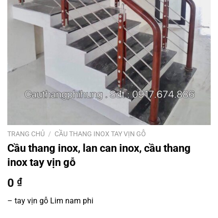
TRANG CHỦ
/
CẦU THANG INOX TAY VỊN GỖ
Cầu thang inox, lan can inox, cầu thang
inox tay vịn gỗ
0
₫
– tay vịn gỗ Lim nam phi